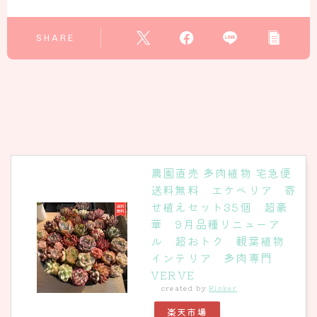
SHARE
農園直売 多肉植物 宅急便
送料無料 エケベリア 寄
せ植えセット35個 超豪
華 9月品種リニューア
ル 超おトク 観葉植物
インテリア 多肉専門
VERVE
created by
Rinker
楽天市場