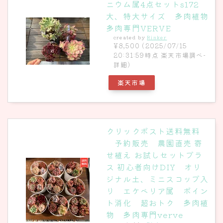
ニウム属4点セットs172
大、特大サイズ 多肉植物
多肉専門VERVE
created by
Rinker
¥8,500
(2025/07/15
20:31:59時点 楽天市場調べ-
詳細)
楽天市場
クリックポスト送料無料
予約販売 農園直売 寄
せ植え お試しセットプラ
ス 初心者向けDIY オリ
ジナル土、ミニスコップ入
り エケベリア属 ポイン
ト消化 超おトク 多肉植
物 多肉専門verve