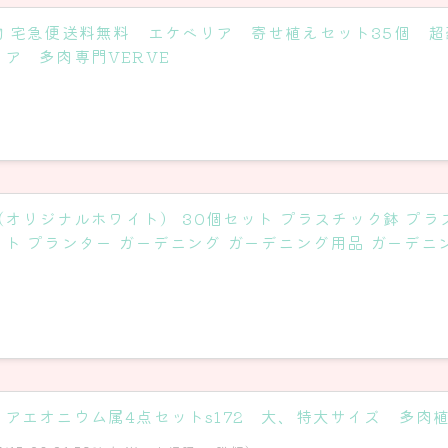
物 宅急便送料無料 エケベリア 寄せ植えセット35個 
リア 多肉専門VERVE
白（オリジナルホワイト） 30個セット プラスチック鉢 プラ
イト プランター ガーデニング ガーデニング用品 ガーデニ
 アエオニウム属4点セットs172 大、特大サイズ 多肉植