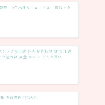
超豪華 9月品種リニューアル 超おトク
スチック植木鉢 多肉 多肉植物 鉢 植木鉢
ング植木鉢 大量 セット まとめ買い
物 多肉専門VERVE