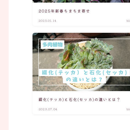
2025年新春ちまちま寄せ
2025.01.14
b
綴化(テッカ)と石化(セッカ)の違いとは？
2023.07.04
b