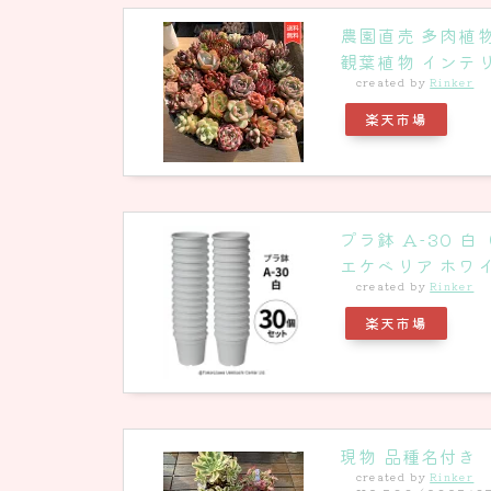
農園直売 多肉植
観葉植物 インテ
created by
Rinker
楽天市場
プラ鉢 A-30 
エケベリア ホワ
created by
Rinker
楽天市場
現物 品種名付き
created by
Rinker