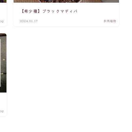
【希少種】ブラックマディバ
log
2024.01.17
多肉植物
log