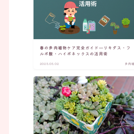
春の多肉植物ケア完全ガイド—リキダス・フ
ルボ酸・ハイポネックスの活用術
2025.05.02
多肉