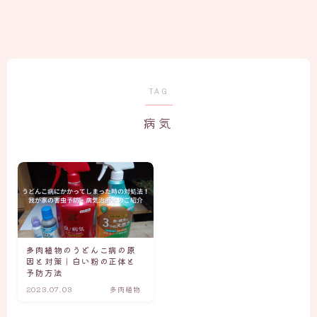
TAG
病気
多肉植物のうどんこ病の原
因と対策｜白い粉の正体と
予防方法
2023.07.03
多肉植物