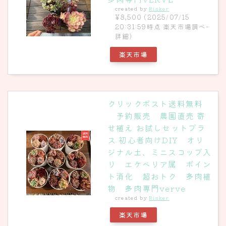
created by
Rinker
¥8,500
(2025/07/15
20:31:59時点 楽天市場調べ-
詳細)
楽天市場
クリックポスト送料無料
予約販売 農園直売 寄
せ植え お試しセットプラ
ス 初心者向けDIY オリ
ジナル土、ミニスコップ入
り エケベリア属 ポイン
ト消化 超おトク 多肉植
物 多肉専門verve
created by
Rinker
楽天市場