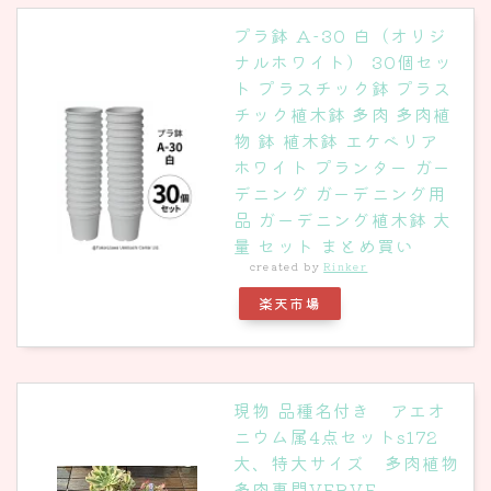
プラ鉢 A-30 白（オリジ
ナルホワイト） 30個セッ
ト プラスチック鉢 プラス
チック植木鉢 多肉 多肉植
物 鉢 植木鉢 エケベリア
ホワイト プランター ガー
デニング ガーデニング用
品 ガーデニング植木鉢 大
量 セット まとめ買い
created by
Rinker
楽天市場
現物 品種名付き アエオ
ニウム属4点セットs172
大、特大サイズ 多肉植物
多肉専門VERVE