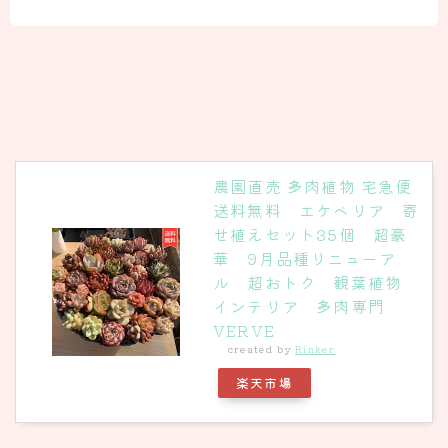
農園直売 多肉植物 宅急便
送料無料 エケベリア 寄
せ植えセット35個 超豪
華 9月品種リニューア
ル 超おトク 観葉植物
インテリア 多肉専門
VERVE
created by
Rinker
楽天市場