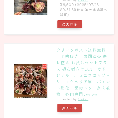
created by
Rinker
¥8,500
(2025/07/15
20:31:59時点 楽天市場調べ-
詳細)
楽天市場
クリックポスト送料無料
予約販売 農園直売 寄
せ植え お試しセットプラ
ス 初心者向けDIY オリ
ジナル土、ミニスコップ入
り エケベリア属 ポイン
ト消化 超おトク 多肉植
物 多肉専門verve
created by
Rinker
楽天市場