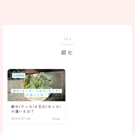
TAG
綴化
綴化(テッカ)と石化(セッカ)
の違いとは？
2023.07.04
blog