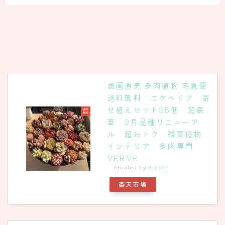
農園直売 多肉植物 宅急便
送料無料 エケベリア 寄
せ植えセット35個 超豪
華 9月品種リニューア
ル 超おトク 観葉植物
インテリア 多肉専門
VERVE
created by
Rinker
楽天市場