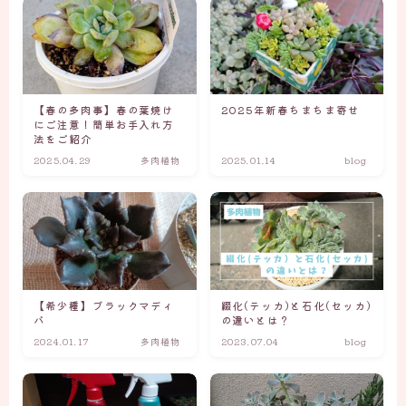
【春の多肉事】春の葉焼け
2025年新春ちまちま寄せ
にご注意！簡単お手入れ方
法をご紹介
2025.04.29
多肉植物
2025.01.14
blog
【希少種】ブラックマディ
綴化(テッカ)と石化(セッカ)
バ
の違いとは？
2024.01.17
多肉植物
2023.07.04
blog