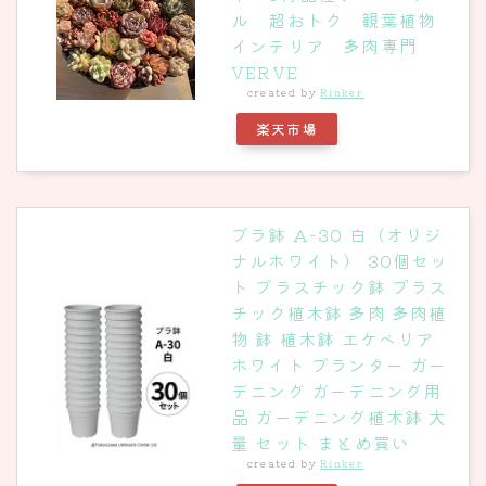
ル 超おトク 観葉植物
インテリア 多肉専門
VERVE
created by
Rinker
楽天市場
プラ鉢 A-30 白（オリジ
ナルホワイト） 30個セッ
ト プラスチック鉢 プラス
チック植木鉢 多肉 多肉植
物 鉢 植木鉢 エケベリア
ホワイト プランター ガー
デニング ガーデニング用
品 ガーデニング植木鉢 大
量 セット まとめ買い
created by
Rinker