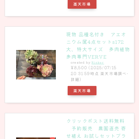
楽天市場
現物 品種名付き アエオ
ニウム属4点セットs172
大、特大サイズ 多肉植物
多肉専門VERVE
created by
Rinker
¥8,500
(2025/07/15
20:31:59時点 楽天市場調べ-
詳細)
楽天市場
クリックポスト送料無料
予約販売 農園直売 寄
せ植え お試しセットプラ