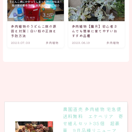
多肉植物のうどんこ病の原
多肉植物【朧月】初心者さ
因と対策｜白い粉の正体と
んでも簡単に育てやすいお
予防方法
すすめ品種
2023.07.03
多肉植物
2023.06.19
多肉植物
農園直売 多肉植物 宅急便
送料無料 エケベリア 寄
せ植えセット35個 超豪
華 9月品種リニューア