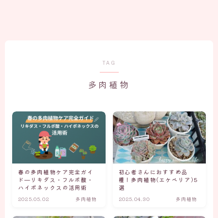
TAG
多肉植物
春の多肉植物ケア完全ガイ
初心者さんにおすすめ品
ド—リキダス・フルボ酸・
種！多肉植物(エケベリア)5
ハイポネックスの活用術
選
2025.05.02
多肉植物
2025.04.30
多肉植物